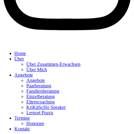
Home
Über
Über Zusammen-Erwachsen
Über Mich
Angebote
Angebote
Paarberatung
Familienberatung
Einzelberatung
Elterncoaching
KriKitScHo Speaker
Lernort Praxis
Termine
Honorare
Kontakt