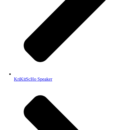
KriKitScHo Speaker