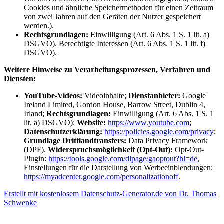
Cookies und ähnliche Speichermethoden für einen Zeitraum
von zwei Jahren auf den Geräten der Nutzer gespeichert
werden.).
Rechtsgrundlagen:
Einwilligung (Art. 6 Abs. 1 S. 1 lit. a)
DSGVO). Berechtigte Interessen (Art. 6 Abs. 1 S. 1 lit. f)
DSGVO).
Weitere Hinweise zu Verarbeitungsprozessen, Verfahren und
Diensten:
YouTube-Videos:
Videoinhalte;
Dienstanbieter:
Google
Ireland Limited, Gordon House, Barrow Street, Dublin 4,
Irland;
Rechtsgrundlagen:
Einwilligung (Art. 6 Abs. 1 S. 1
lit. a) DSGVO);
Website:
https://www.youtube.com
;
Datenschutzerklärung:
https://policies.google.com/privacy
;
Grundlage Drittlandtransfers:
Data Privacy Framework
(DPF).
Widerspruchsmöglichkeit (Opt-Out):
Opt-Out-
Plugin:
https://tools.google.com/dlpage/gaoptout?hl=de
,
Einstellungen für die Darstellung von Werbeeinblendungen:
https://myadcenter.google.com/personalizationoff
.
Erstellt mit kostenlosem Datenschutz-Generator.de von Dr. Thomas
Schwenke