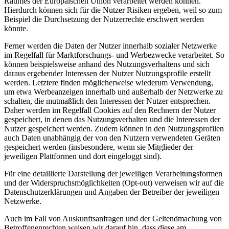
Raumes der Europäischen Union verarbeitet werden können.
Hierdurch können sich für die Nutzer Risiken ergeben, weil so zum
Beispiel die Durchsetzung der Nutzerrechte erschwert werden
könnte.
Ferner werden die Daten der Nutzer innerhalb sozialer Netzwerke
im Regelfall für Marktforschungs- und Werbezwecke verarbeitet. So
können beispielsweise anhand des Nutzungsverhaltens und sich
daraus ergebender Interessen der Nutzer Nutzungsprofile erstellt
werden. Letztere finden möglicherweise wiederum Verwendung,
um etwa Werbeanzeigen innerhalb und außerhalb der Netzwerke zu
schalten, die mutmaßlich den Interessen der Nutzer entsprechen.
Daher werden im Regelfall Cookies auf den Rechnern der Nutzer
gespeichert, in denen das Nutzungsverhalten und die Interessen der
Nutzer gespeichert werden. Zudem können in den Nutzungsprofilen
auch Daten unabhängig der von den Nutzern verwendeten Geräten
gespeichert werden (insbesondere, wenn sie Mitglieder der
jeweiligen Plattformen und dort eingeloggt sind).
Für eine detaillierte Darstellung der jeweiligen Verarbeitungsformen
und der Widerspruchsmöglichkeiten (Opt-out) verweisen wir auf die
Datenschutzerklärungen und Angaben der Betreiber der jeweiligen
Netzwerke.
Auch im Fall von Auskunftsanfragen und der Geltendmachung von
Betroffenenrechten weisen wir darauf hin, dass diese am