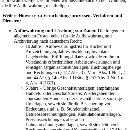
aufbewahrt werden, verarbeiten wir ausschließlich zu den Gründen,
die ihre Aufbewahrung rechtfertigen.
Weitere Hinweise zu Verarbeitungsprozessen, Verfahren und
Diensten:
Aufbewahrung und Löschung von Daten:
Die folgenden
allgemeinen Fristen gelten für die Aufbewahrung und
Archivierung nach deutschem Recht:
10 Jahre – Aufbewahrungsfrist für Bücher und
Aufzeichnungen, Jahresabschlüsse, Inventare,
Lageberichte, Eröffnungsbilanz sowie die zu ihrem
Verständnis erforderlichen Arbeitsanweisungen und
sonstigen Organisationsunterlagen, Buchungsbelege
und Rechnungen (§ 147 Abs. 3 i. V. m. Abs. 1 Nr. 1, 4
und 4a AO, § 14b Abs. 1 UStG, § 257 Abs. 1 Nr. 1 u.
4, Abs. 4 HGB).
6 Jahre – Übrige Geschäftsunterlagen: empfangene
Handels- oder Geschäftsbriefe, Wiedergaben der
abgesandten Handels- oder Geschäftsbriefe, sonstige
Unterlagen, soweit sie für die Besteuerung von
Bedeutung sind, z. B. Stundenlohnzettel,
Betriebsabrechnungsbögen, Kalkulationsunterlagen,
Preisauszeichnungen, aber auch
Lohnabrechnungsunterlagen, soweit sie nicht bereits
Buchungsbelege sind und Kassenstreifen (§ 147 Abs. 3