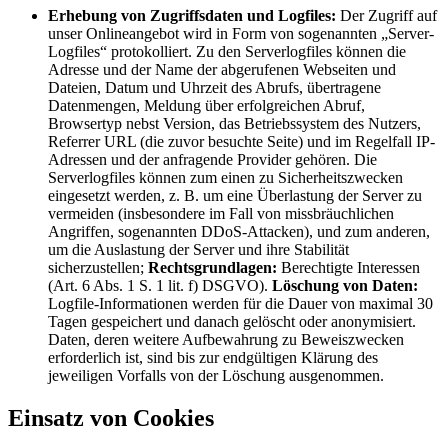
Erhebung von Zugriffsdaten und Logfiles:
Der Zugriff auf
unser Onlineangebot wird in Form von sogenannten „Server-
Logfiles“ protokolliert. Zu den Serverlogfiles können die
Adresse und der Name der abgerufenen Webseiten und
Dateien, Datum und Uhrzeit des Abrufs, übertragene
Datenmengen, Meldung über erfolgreichen Abruf,
Browsertyp nebst Version, das Betriebssystem des Nutzers,
Referrer URL (die zuvor besuchte Seite) und im Regelfall IP-
Adressen und der anfragende Provider gehören. Die
Serverlogfiles können zum einen zu Sicherheitszwecken
eingesetzt werden, z. B. um eine Überlastung der Server zu
vermeiden (insbesondere im Fall von missbräuchlichen
Angriffen, sogenannten DDoS-Attacken), und zum anderen,
um die Auslastung der Server und ihre Stabilität
sicherzustellen;
Rechtsgrundlagen:
Berechtigte Interessen
(Art. 6 Abs. 1 S. 1 lit. f) DSGVO).
Löschung von Daten:
Logfile-Informationen werden für die Dauer von maximal 30
Tagen gespeichert und danach gelöscht oder anonymisiert.
Daten, deren weitere Aufbewahrung zu Beweiszwecken
erforderlich ist, sind bis zur endgültigen Klärung des
jeweiligen Vorfalls von der Löschung ausgenommen.
Einsatz von Cookies